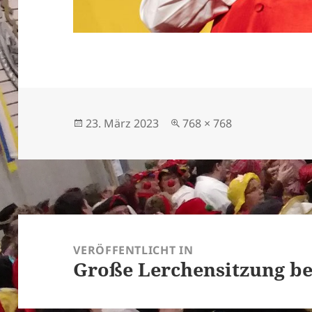
Veröffentlicht
Originalgröße
23. März 2023
768 × 768
am
Beitragsnavigation
VERÖFFENTLICHT IN
Große Lerchensitzung bel