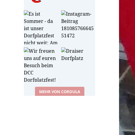
MEHR VON CORDULA
Cordula auf Instagram folgen