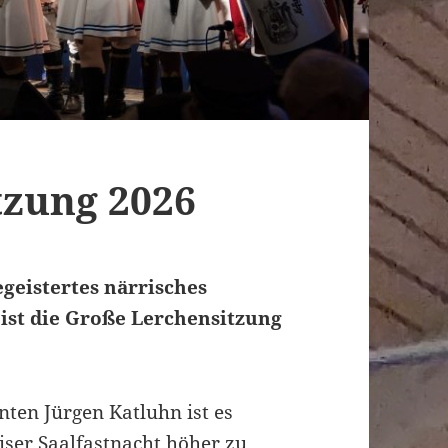
tzung 2026
geistertes närrisches
 ist die Große Lerchensitzung
ten Jürgen Katluhn ist es
aiser Saalfastnacht höher zu