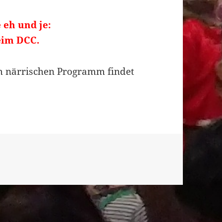
e eh und je:
eim DCC.
m närrischen Programm findet