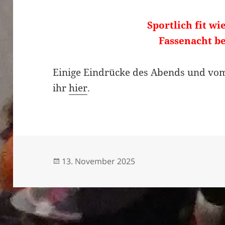
Sportlich fit wi
Fassenacht b
Einige Eindrücke des Abends und vo
ihr
hier
.
Veröffentlicht
13. November 2025
am