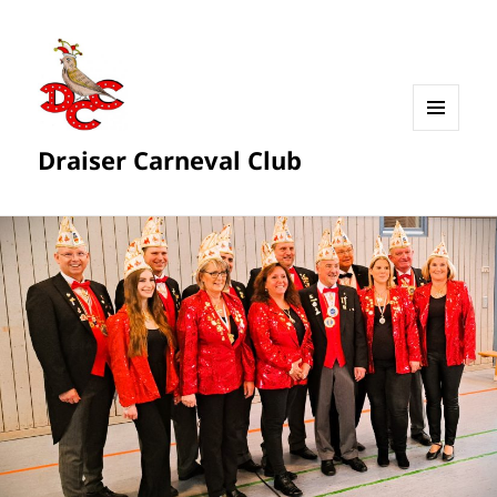
MENÜ
Draiser Carneval Club
UND
WIDGETS