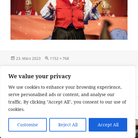
Veröffentlicht
Originalgröße
23. März 2023
1152 × 768
am
Beitragsnavigation
VERÖFFENTLICHT IN
We value your privacy
Große Lerchensitzung beliebt wie eh und
We use cookies to enhance your browsing experience,
je
serve personalised ads or content, and analyse our
traffic. By clicking "Accept All", you consent to our use of
Impressum und Datenschutzerklärung
Stolz präsentiert von
cookies.
WordPress
Customise
Reject All
Accept All