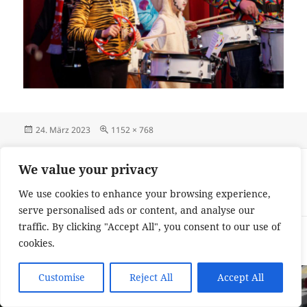
Veröffentlicht
Originalgröße
24. März 2023
1152 × 768
am
Beitragsnavigation
VERÖFFENTLICHT IN
We value your privacy
Fastnachtsdienstag im Zeichen des
We use cookies to enhance your browsing experience,
Draiser Zugs
serve personalised ads or content, and analyse our
traffic. By clicking "Accept All", you consent to our use of
Impressum und Datenschutzerklärung
Stolz präsentiert von
cookies.
WordPress
Customise
Reject All
Accept All