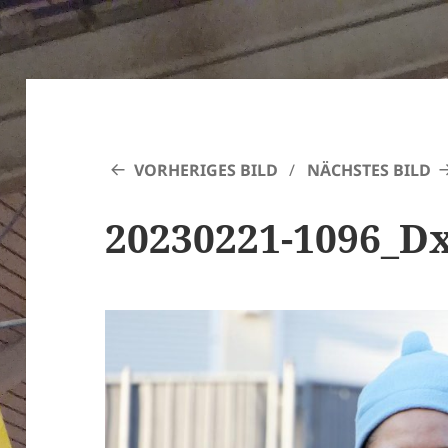
VORHERIGES BILD
NÄCHSTES BILD
20230221-1096_D