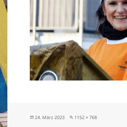
Veröffentlicht
Originalgröße
24. März 2023
1152 × 768
am