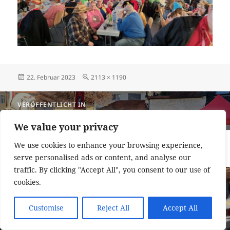
Veröffentlicht
Originalgröße
22. Februar 2023
2113 × 1190
am
Beitragsnavigation
VERÖFFENTLICHT IN
Draiser Zug lockt Tausende
We value your privacy
Impressum und Datenschutzerklärung
Stolz präsentiert von
We use cookies to enhance your browsing experience,
WordPress
serve personalised ads or content, and analyse our
traffic. By clicking "Accept All", you consent to our use of
cookies.
Customise
Reject All
Accept All