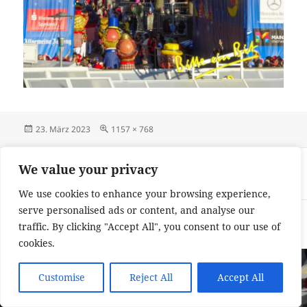
Veröffentlicht
Originalgröße
23. März 2023
1157 × 768
am
Beitragsnavigation
VERÖFFENTLICHT IN
We value your privacy
Traumhaftes Wetter am Rosenmontag
We use cookies to enhance your browsing experience,
serve personalised ads or content, and analyse our
Impressum und Datenschutzerklärung
Stolz präsentiert von
traffic. By clicking "Accept All", you consent to our use of
WordPress
cookies.
Customise
Reject All
Accept All