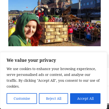
We value your privacy
Veröffentlicht
Originalgröße
23. März 2023
929 × 768
am
We use cookies to enhance your browsing experience,
Beitragsnavigation
VERÖFFENTLICHT IN
serve personalised ads or content, and analyse our
Traumhaftes Wetter am Rosenmontag
traffic. By clicking "Accept All", you consent to our use of
cookies.
Impressum und Datenschutzerklärung
Stolz präsentiert von
WordPress
Customise
Reject All
Accept All