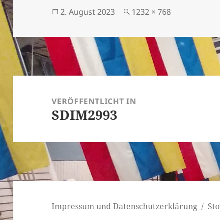
Veröffentlicht
Originalgröße
2. August 2023
1232 × 768
am
Beitragsnavigation
VERÖFFENTLICHT IN
SDIM2993
Impressum und Datenschutzerklärung
Sto