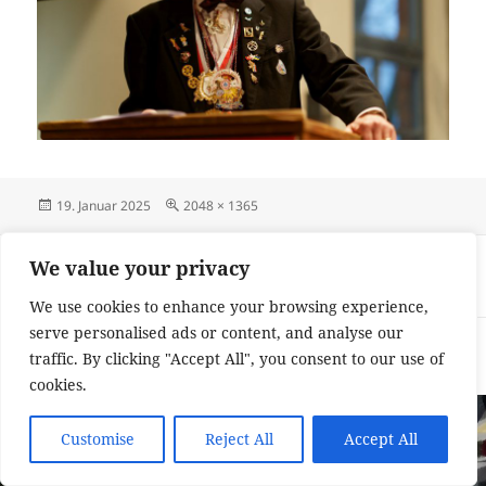
Veröffentlicht
Originalgröße
19. Januar 2025
2048 × 1365
am
Beitragsnavigation
VERÖFFENTLICHT IN
We value your privacy
Ordensfest 2025
We use cookies to enhance your browsing experience,
serve personalised ads or content, and analyse our
Impressum und Datenschutzerklärung
Stolz präsentiert von
traffic. By clicking "Accept All", you consent to our use of
WordPress
cookies.
Customise
Reject All
Accept All