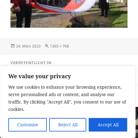
Veröffentlicht
Originalgröße
24. März 2023
1365 × 768
am
Beitragsnavigation
VERÖFFENTLICHT IN
Kleiner Draiser Zug erfreut die Bewohner
des Altenheims
We value your privacy
We use cookies to enhance your browsing experience,
Impressum und Datenschutzerklärung
Stolz präsentiert von
serve personalised ads or content, and analyse our
WordPress
traffic. By clicking "Accept All", you consent to our use of
cookies.
Customise
Reject All
Accept All