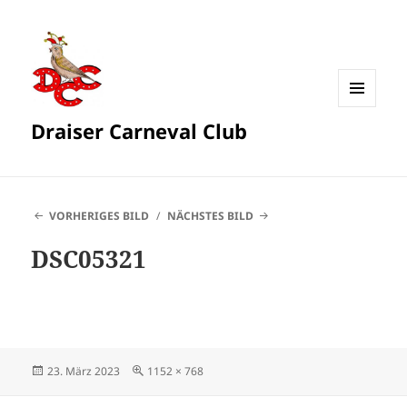
MENÜ
Draiser Carneval Club
UND
WIDGETS
VORHERIGES BILD
NÄCHSTES BILD
DSC05321
Veröffentlicht
Originalgröße
23. März 2023
1152 × 768
am
Beitragsnavigation