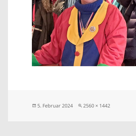
Veröffentlicht
Originalgröße
5. Februar 2024
2560 × 1442
am