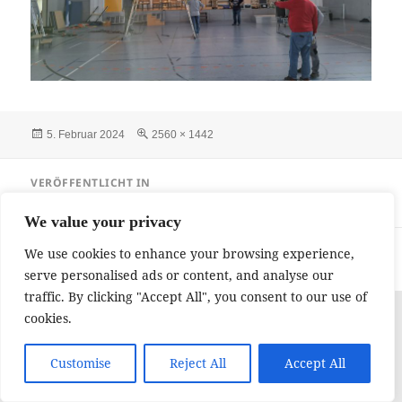
Veröffentlicht
Originalgröße
5. Februar 2024
2560 × 1442
am
Beitragsnavigation
VERÖFFENTLICHT IN
Kindermaskenfest 2024
We value your privacy
Impressum und Datenschutzerklärung
Stolz präsentiert von
We use cookies to enhance your browsing experience,
WordPress
serve personalised ads or content, and analyse our
traffic. By clicking "Accept All", you consent to our use of
cookies.
Customise
Reject All
Accept All