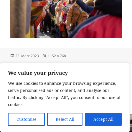
Veröffentlicht
Originalgröße
23. März 2023
1152 × 768
am
Beitragsnavigation
VERÖFFENTLICHT IN
We value your privacy
Kein Fastnachtswochenende ohne Finther
We use cookies to enhance your browsing experience,
Zug
serve personalised ads or content, and analyse our
traffic. By clicking "Accept All", you consent to our use of
Impressum und Datenschutzerklärung
Stolz präsentiert von
cookies.
WordPress
Customise
Reject All
Accept All