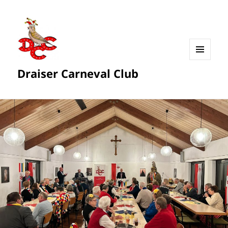
MENÜ
Draiser Carneval Club
UND
WIDGETS