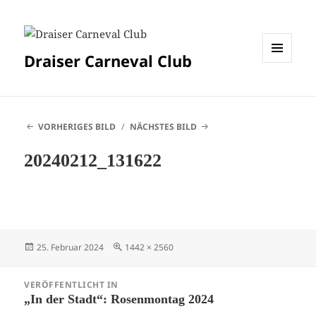
Draiser Carneval Club
MENÜ
UND
WIDGETS
VORHERIGES BILD
NÄCHSTES BILD
20240212_131622
Veröffentlicht
Originalgröße
25. Februar 2024
1442 × 2560
am
Beitragsnavigation
VERÖFFENTLICHT IN
„In der Stadt“: Rosenmontag 2024