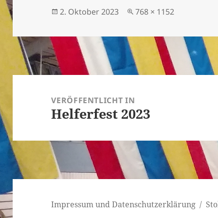
Veröffentlicht
Originalgröße
2. Oktober 2023
768 × 1152
am
Beitragsnavigation
VERÖFFENTLICHT IN
Helferfest 2023
Impressum und Datenschutzerklärung
Sto