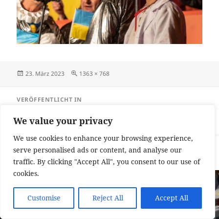
Veröffentlicht
Originalgröße
23. März 2023
1363 × 768
am
Beitragsnavigation
VERÖFFENTLICHT IN
Große Lerchensitzung beliebt wie eh und
We value your privacy
je
We use cookies to enhance your browsing experience,
Impressum und Datenschutzerklärung
Stolz präsentiert von
serve personalised ads or content, and analyse our
WordPress
traffic. By clicking "Accept All", you consent to our use of
cookies.
Customise
Reject All
Accept All