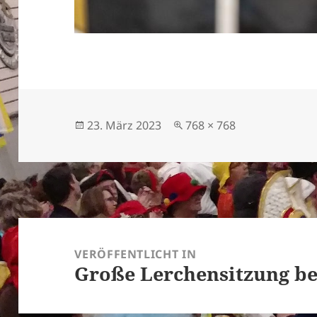
Veröffentlicht
Originalgröße
23. März 2023
768 × 768
am
Beitragsnavigation
VERÖFFENTLICHT IN
Große Lerchensitzung bel