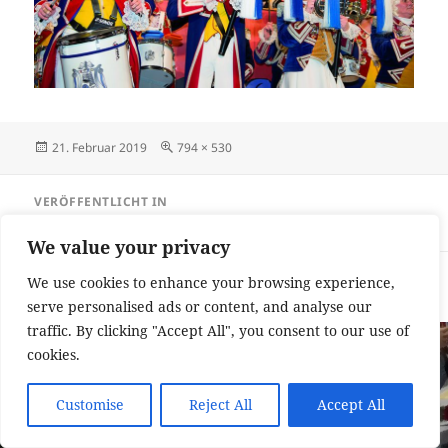
Veröffentlicht
Originalgröße
21. Februar 2019
794 × 530
am
Beitragsnavigation
VERÖFFENTLICHT IN
Große Lerchensitzung 2018
We value your privacy
Impressum und Datenschutzerklärung
Stolz präsentiert von
We use cookies to enhance your browsing experience,
WordPress
serve personalised ads or content, and analyse our
traffic. By clicking "Accept All", you consent to our use of
cookies.
Customise
Reject All
Accept All