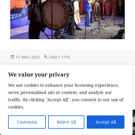
Veröffentlicht
Originalgröße
17. März 2025
2560 × 1710
am
Beitragsnavigation
VERÖFFENTLICHT IN
We value your privacy
FFD07180
We use cookies to enhance your browsing experience,
serve personalised ads or content, and analyse our
Impressum und Datenschutzerklärung
Stolz präsentiert von
traffic. By clicking "Accept All", you consent to our use of
WordPress
cookies.
Customise
Reject All
Accept All