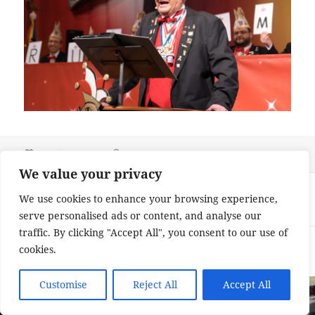
Veröffentlicht
Originalgröße
24. Februar 2026
2560 × 1707
am
We value your privacy
Beitragsnavigation
VERÖFFENTLICHT IN
We use cookies to enhance your browsing experience,
Protokoller Peter Darmstadt
serve personalised ads or content, and analyse our
traffic. By clicking "Accept All", you consent to our use of
Impressum und Datenschutzerklärung
Stolz präsentiert von
cookies.
WordPress
Customise
Reject All
Accept All