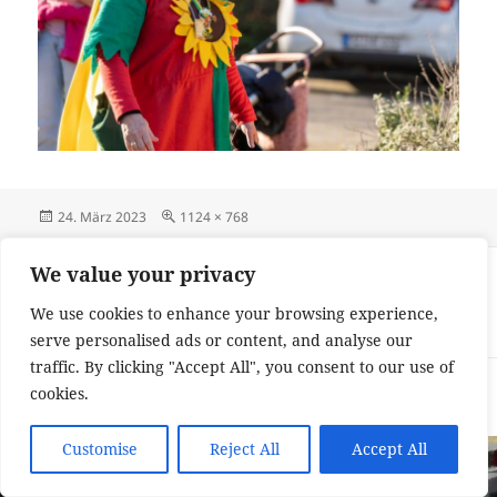
Veröffentlicht
Originalgröße
24. März 2023
1124 × 768
am
Beitragsnavigation
We value your privacy
VERÖFFENTLICHT IN
Fastnachtsdienstag im Zeichen des
We use cookies to enhance your browsing experience,
Draiser Zugs
serve personalised ads or content, and analyse our
traffic. By clicking "Accept All", you consent to our use of
Impressum und Datenschutzerklärung
Stolz präsentiert von
cookies.
WordPress
Customise
Reject All
Accept All