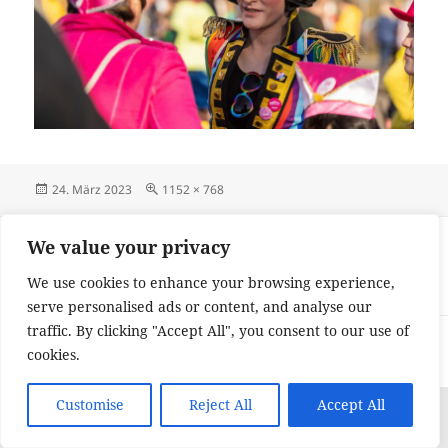
Veröffentlicht
Originalgröße
24. März 2023
1152 × 768
am
Beitragsnavigation
VERÖFFENTLICHT IN
We value your privacy
Fastnachtsdienstag im Zeichen des
We use cookies to enhance your browsing experience,
Draiser Zugs
serve personalised ads or content, and analyse our
traffic. By clicking "Accept All", you consent to our use of
Impressum und Datenschutzerklärung
Stolz präsentiert von
cookies.
WordPress
Customise
Reject All
Accept All