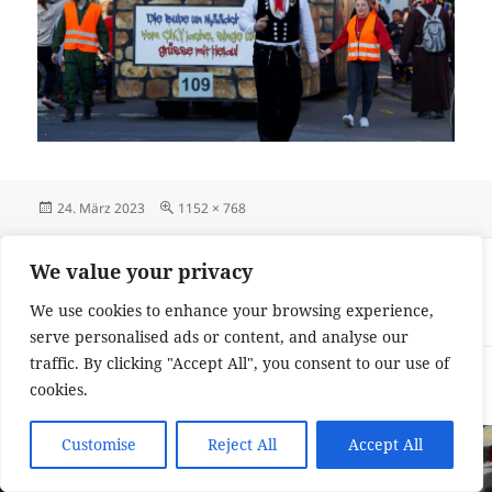
Veröffentlicht
Originalgröße
24. März 2023
1152 × 768
am
Beitragsnavigation
VERÖFFENTLICHT IN
We value your privacy
Fastnachtsdienstag im Zeichen des
We use cookies to enhance your browsing experience,
Draiser Zugs
serve personalised ads or content, and analyse our
traffic. By clicking "Accept All", you consent to our use of
Impressum und Datenschutzerklärung
Stolz präsentiert von
cookies.
WordPress
Customise
Reject All
Accept All