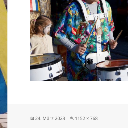
Veröffentlicht
Originalgröße
24. März 2023
1152 × 768
am