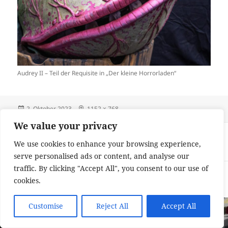
Audrey II – Teil der Requisite in „Der kleine Horrorladen“
Veröffentlicht
Originalgröße
2. Oktober 2023
1152 × 768
am
We value your privacy
Beitragsnavigation
VERÖFFENTLICHT IN
We use cookies to enhance your browsing experience,
DSC06719
serve personalised ads or content, and analyse our
traffic. By clicking "Accept All", you consent to our use of
Impressum und Datenschutzerklärung
Stolz präsentiert von
cookies.
WordPress
Customise
Reject All
Accept All