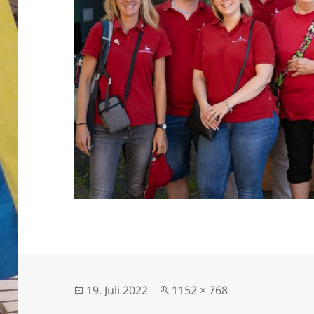
Veröffentlicht
Originalgröße
19. Juli 2022
1152 × 768
am