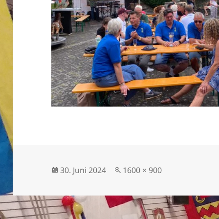
Veröffentlicht
Originalgröße
30. Juni 2024
1600 × 900
am