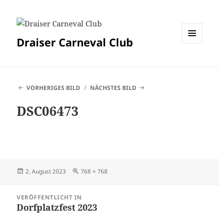
Draiser Carneval Club
MENÜ
UND
WIDGETS
VORHERIGES BILD
NÄCHSTES BILD
DSC06473
Veröffentlicht
Originalgröße
2. August 2023
768 × 768
am
Beitragsnavigation
VERÖFFENTLICHT IN
Dorfplatzfest 2023