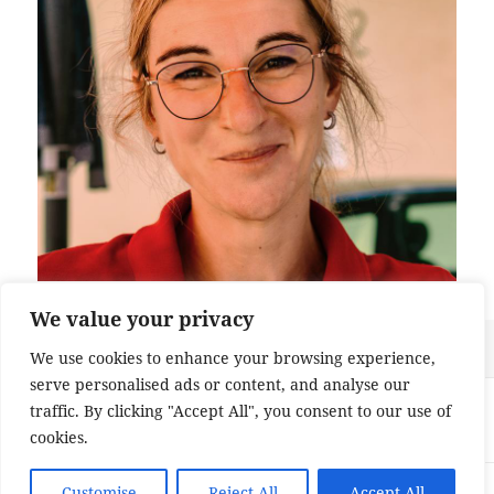
We value your privacy
Veröffentlicht
Originalgröße
2. August 2023
768 × 768
We use cookies to enhance your browsing experience,
am
serve personalised ads or content, and analyse our
Beitragsnavigation
VERÖFFENTLICHT IN
traffic. By clicking "Accept All", you consent to our use of
Dorfplatzfest 2023
cookies.
Impressum und Datenschutzerklärung
Customise
Reject All
Stolz präsentiert von
Accept All