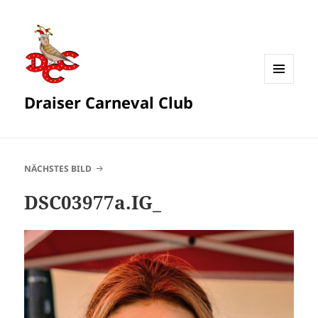
MENÜ
Draiser Carneval Club
UND
WIDGETS
NÄCHSTES BILD
DSC03977a.IG_