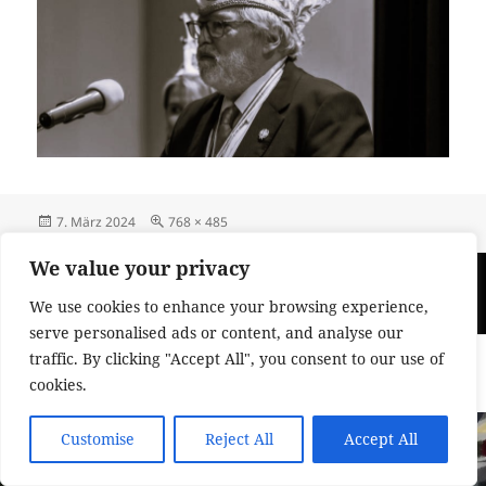
Veröffentlicht
Originalgröße
7. März 2024
768 × 485
am
Beitragsnavigation
We value your privacy
VERÖFFENTLICHT IN
Der DCC trauert um Norbert Solbach
We use cookies to enhance your browsing experience,
serve personalised ads or content, and analyse our
traffic. By clicking "Accept All", you consent to our use of
Impressum und Datenschutzerklärung
Stolz präsentiert von
WordPress
cookies.
Customise
Reject All
Accept All