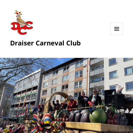
MENÜ
Draiser Carneval Club
UND
WIDGETS