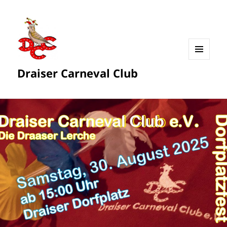
MENÜ
Draiser Carneval Club
UND
WIDGETS