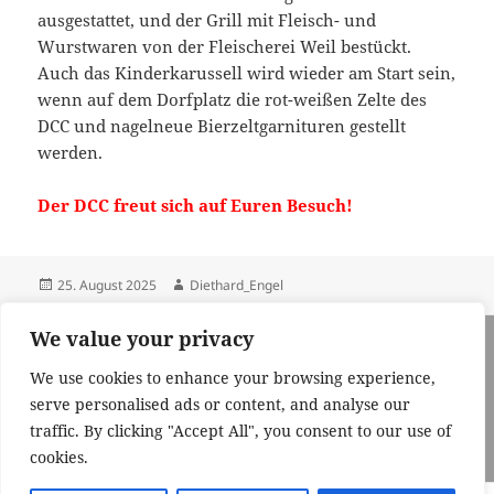
ausgestattet, und der Grill mit Fleisch- und
Wurstwaren von der Fleischerei Weil bestückt.
Auch das Kinderkarussell wird wieder am Start sein,
wenn auf dem Dorfplatz die rot-weißen Zelte des
DCC und nagelneue Bierzeltgarnituren gestellt
werden.
Der DCC freut sich auf Euren Besuch
!
Veröffentlicht
Autor
25. August 2025
Diethard_Engel
am
Beitragsnavigation
We value your privacy
VORHERIGER
DCC Logo schmückt Stromkasten
Vorheriger
We use cookies to enhance your browsing experience,
Beitrag:
serve personalised ads or content, and analyse our
NÄCHSTER
traffic. By clicking "Accept All", you consent to our use of
Ausflug des DCC-Lerchenrats
Nächster
cookies.
Beitrag: