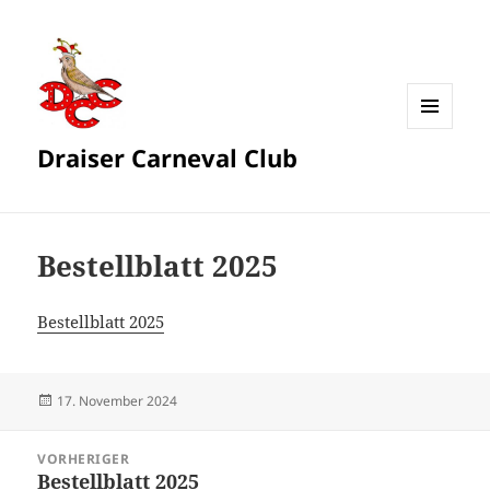
MENÜ
Draiser Carneval Club
UND
WIDGETS
Bestellblatt 2025
Bestellblatt 2025
Veröffentlicht
17. November 2024
am
Beitragsnavigation
VORHERIGER
Bestellblatt 2025
Vorheriger