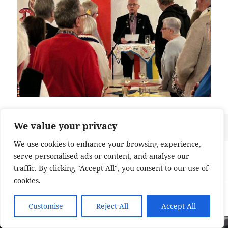
We value your privacy
Veröffentlicht
Originalgröße
14. November 2024
1600 × 1200
am
We use cookies to enhance your browsing experience,
Beitragsnavigation
VERÖFFENTLICHT IN
serve personalised ads or content, and analyse our
241111 Närrisches Grundgesetz
traffic. By clicking "Accept All", you consent to our use of
cookies.
Impressum und Datenschutzerklärung
Stolz präsentiert von
WordPress
Customise
Reject All
Accept All