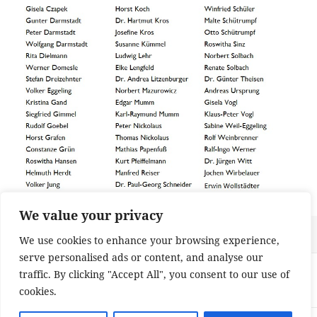
We value your privacy
Veröffentlicht
Originalgröße
4. September 2023
640 × 665
We use cookies to enhance your browsing experience,
am
serve personalised ads or content, and analyse our
Beitragsnavigation
VERÖFFENTLICHT IN
traffic. By clicking "Accept All", you consent to our use of
230901 Lerchenräte
cookies.