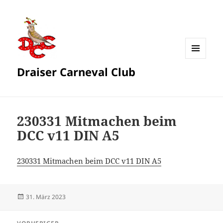
MENÜ
Draiser Carneval Club
UND
WIDGETS
230331 Mitmachen beim
DCC v11 DIN A5
230331 Mitmachen beim DCC v11 DIN A5
Veröffentlicht
31. März 2023
am
Beitragsnavigation