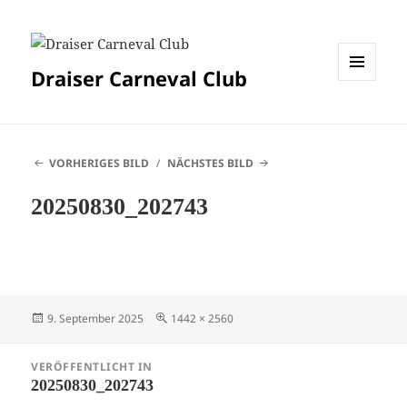
Draiser Carneval Club
MENÜ
UND
WIDGETS
VORHERIGES BILD
NÄCHSTES BILD
20250830_202743
Veröffentlicht
Originalgröße
9. September 2025
1442 × 2560
am
Beitragsnavigation
VERÖFFENTLICHT IN
20250830_202743