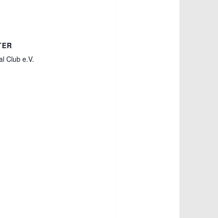
TER
l Club e.V.