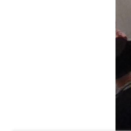
MEHR VON CORDULA
Cordula auf Instagram folgen