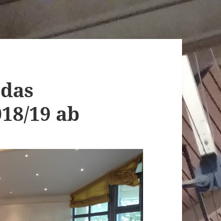
 das
018/19 ab